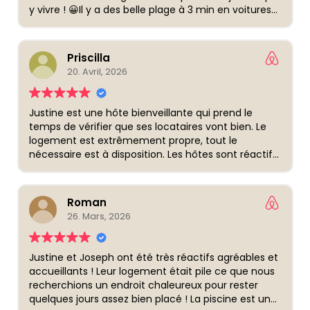
y vivre ! 😀Il y a des belle plage à 3 min en voitures
et tout est accessible rapidement !Les hôtes sont
proactifs et tout est bien indiqués pour vôtre séjour
! je recommande absolument ! merci
Priscilla
20. Avril, 2026
Justine est une hôte bienveillante qui prend le
temps de vérifier que ses locataires vont bien. Le
logement est extrêmement propre, tout le
nécessaire est à disposition. Les hôtes sont réactifs
et sont force de propositions pour que notre séjour
se passe au mieux. Ils sont preneurs des retours
constructifs et respectueux pour améliorer l’accueil
Roman
proposé. Toutefois, il y a peu de retours à faire car
26. Mars, 2026
l’accueil proposé est de qualité. La piscine et
l’extérieur permet de continuer à profiter des
bienfaits de l’environnement martiniquais. La
Justine et Joseph ont été très réactifs agréables et
proximité des deux logements ne met pas en péril
accueillants ! Leur logement était pile ce que nous
l’intimité de chaque logement; au contraire tout
recherchions un endroit chaleureux pour rester
est fait pour que chacun ait son espace. Le
quelques jours assez bien placé ! La piscine est un
logement est bien placé permettant une