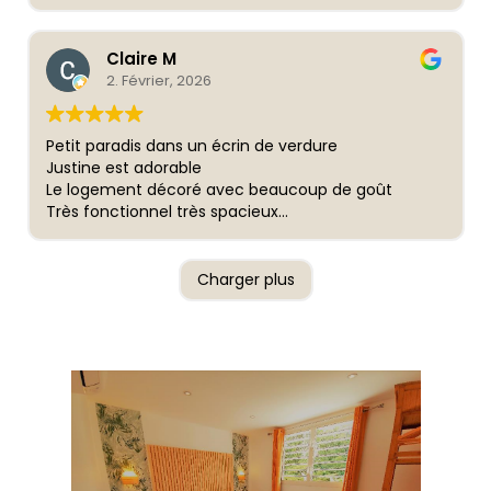
petit plus. Merci encore !
découverte de FDF mais aussi du nord de l’île. Bien
entendu l’accès au sud l’est aussi. Je suis très
Claire M
satisfaite de ce logement et recommande sans
2. Février, 2026
aucune hésitations le logement de Justine et
Joseph. Merci à vous pour la qualité des prestations
proposées.
Petit paradis dans un écrin de verdure
Justine est adorable
Le logement décoré avec beaucoup de goût
Très fonctionnel très spacieux
Rien ne manque
Très calme
Accès a la piscine magnifique
Charger plus
Transat salon...
Tout est parfait
Une seule envie y retourner