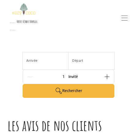
....... Votre séjour tropical
.......
Accueil
Résidence
Apt Kozy
Arrivée
Départ
Apt Coco
Disponibilités
Extras
Personnes
Livre d'Or
Contact et Accès
Rechercher
les avis de nos clients